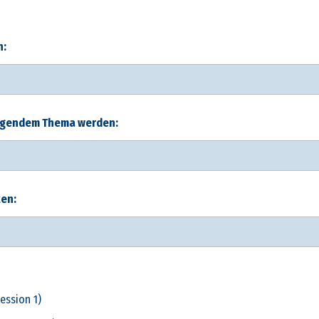
n:
folgendem Thema werden:
ten:
ession 1)