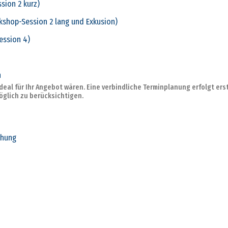
sion 2 kurz)
orkshop-Session 2 lang und Exkusion)
ession 4)
n
ideal für Ihr Angebot wären. Eine verbindliche Terminplanung erfolgt ers
glich zu berücksichtigen.
chung